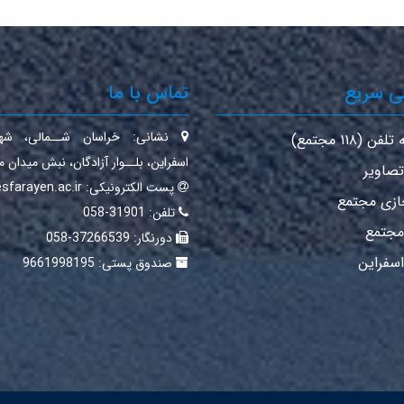
ی سریع
تماس با ما
نشانی:
خراسان شــمالی‌، شهـ
ن (۱۱۸ مجتمع)
اسفراین‌، بلــوار آزادگان، نبش میدان م
تصاویر
پست الکترونیکی:
sfarayen.ac.ir
ازی مجتمع
تلفن:
31901-058
 مجتمع
دورنگار:
37266539-058
اسفراین
صندوق پستی:
9661998195