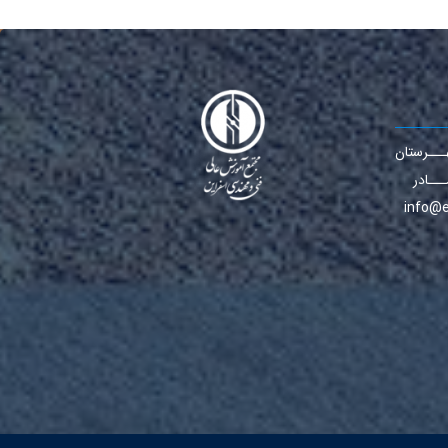
ــرستان
ـــادر
info@e