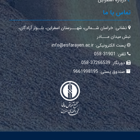
تماس با ما
نشانی:
خراسان شــمالی‌، شهـــرستان اسفراین‌، بلــوار آزادگان،
نبش میدان مـــادر
پست الکترونیکی:
info@esfarayen.ac.ir
تلفن:
31901-058
دورنگار:
37266539-058
صندوق پستی:
9661998195